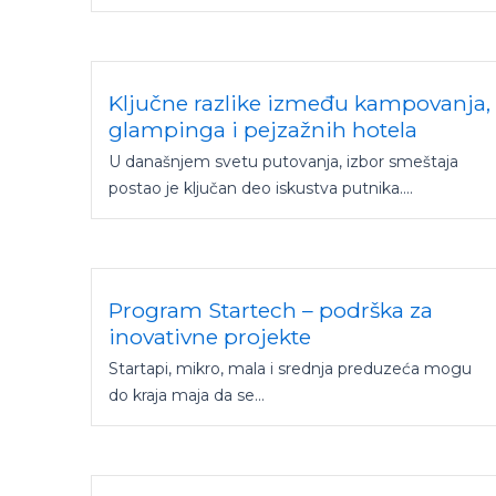
Ključne razlike između kampovanja,
glampinga i pejzažnih hotela
U današnjem svetu putovanja, izbor smeštaja
postao je ključan deo iskustva putnika....
Program Startech – podrška za
inovativne projekte
Startapi, mikro, mala i srednja preduzeća mogu
do kraja maja da se...