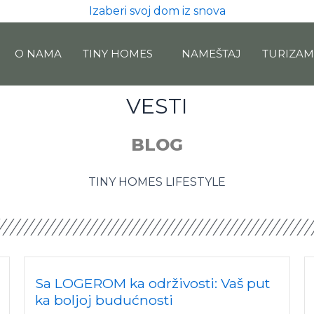
Izaberi svoj dom iz snova
O NAMA
TINY HOMES
NAMEŠTAJ
TURIZA
VESTI
BLOG
TINY HOMES LIFESTYLE
Sa LOGEROM ka održivosti: Vaš put
ka boljoj budućnosti