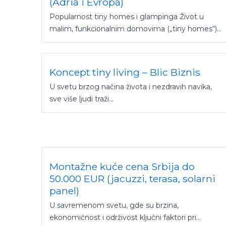
(Adria i Evropa)
Popularnost tiny homes i glampinga Život u
malim, funkcionalnim domovima („tiny homes“)...
Koncept tiny living – Blic Biznis
U svetu brzog načina života i nezdravih navika,
sve više ljudi traži...
Montažne kuće cena Srbija do
50.000 EUR (jacuzzi, terasa, solarni
panel)
U savremenom svetu, gde su brzina,
ekonomičnost i održivost ključni faktori pri...