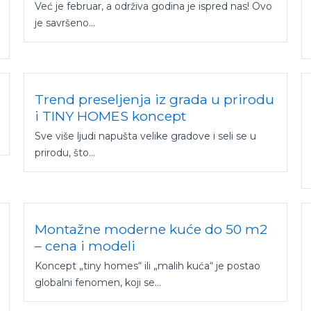
Već je februar, a održiva godina je ispred nas! Ovo
je savršeno...
Trend preseljenja iz grada u prirodu
i TINY HOMES koncept
Sve više ljudi napušta velike gradove i seli se u
prirodu, što...
Montažne moderne kuće do 50 m2
– cena i modeli
Koncept „tiny homes“ ili „malih kuća“ je postao
globalni fenomen, koji se...