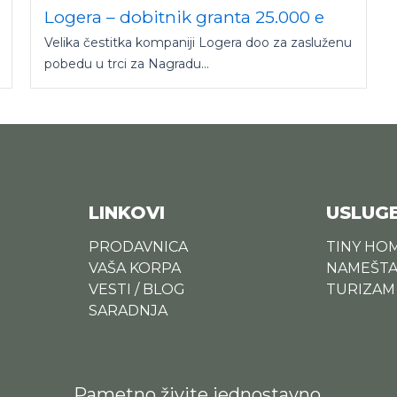
Logera – dobitnik granta 25.000 e
Velika čestitka kompaniji Logera doo za zasluženu
pobedu u trci za Nagradu...
LINKOVI
USLUG
PRODAVNICA
TINY HO
VAŠA KORPA
NAMEŠTA
VESTI / BLOG
TURIZAM
SARADNJA
Pametno živite jednostavno.