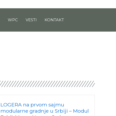
M
WPC
VESTI
KONTAKT
LOGERA na prvom sajmu
modularne gradnje u Srbiji – Modul