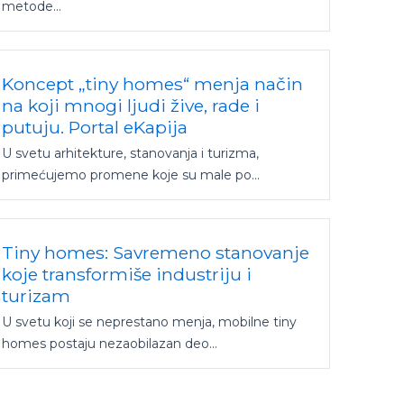
metode...
Koncept „tiny homes“ menja način
na koji mnogi ljudi žive, rade i
putuju. Portal eKapija
U svetu arhitekture, stanovanja i turizma,
primećujemo promene koje su male po...
Tiny homes: Savremeno stanovanje
koje transformiše industriju i
turizam
U svetu koji se neprestano menja, mobilne tiny
homes postaju nezaobilazan deo...