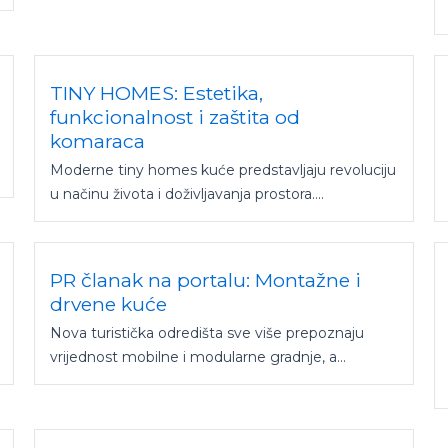
TINY HOMES: Estetika,
funkcionalnost i zaštita od
komaraca
Moderne tiny homes kuće predstavljaju revoluciju
u načinu života i doživljavanja prostora....
PR članak na portalu: Montažne i
drvene kuće
Nova turistička odredišta sve više prepoznaju
vrijednost mobilne i modularne gradnje, a...