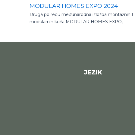
MODULAR HOMES EXPO 2024
Druga po redu međunarodna izložba montažnih I
modularnih kuća MODULAR HOMES EXPO,...
JEZIK