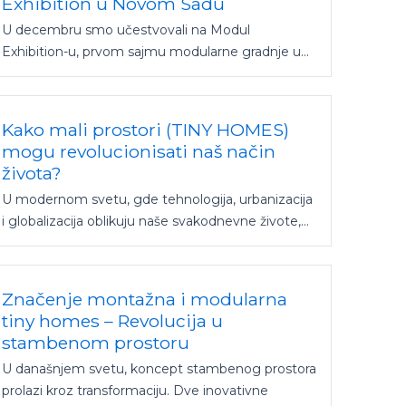
Exhibition u Novom Sadu
U decembru smo učestvovali na Modul
Exhibition-u, prvom sajmu modularne gradnje u...
Kako mali prostori (TINY HOMES)
mogu revolucionisati naš način
života?
U modernom svetu, gde tehnologija, urbanizacija
i globalizacija oblikuju naše svakodnevne živote,...
Značenje montažna i modularna
tiny homes – Revolucija u
stambenom prostoru
U današnjem svetu, koncept stambenog prostora
prolazi kroz transformaciju. Dve inovativne