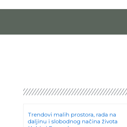
Pređi
na
sadržaj
Trendovi malih prostora, rada na
daljinu i slobodnog načina života