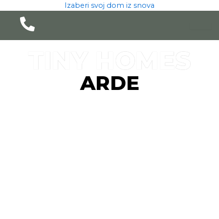
Pređi
Izaberi svoj dom iz snova
na
sadržaj
TINY HOMES
ARDE
ARDE TH3
ARDE TH2
ARDE th1
ARDE BH1