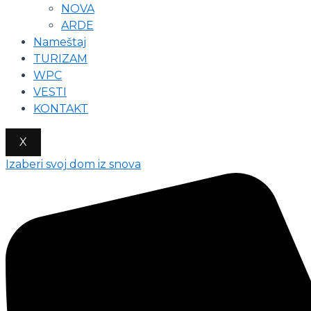
NOVA
ARDE
Nameštaj
TURIZAM
WPC
VESTI
KONTAKT
X
Izaberi svoj dom iz snova