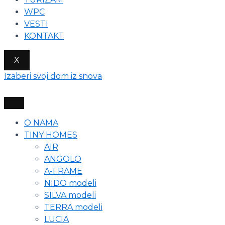
WPC
VESTI
KONTAKT
X
Izaberi svoj dom iz snova
O NAMA
TINY HOMES
AIR
ANGOLO
A-FRAME
NIDO modeli
SILVA modeli
TERRA modeli
LUCIA