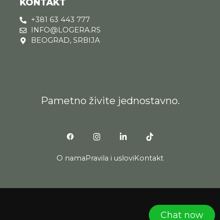
KONTAKT
+381 63 443 777
INFO@LOGERA.RS
BEOGRAD, SRBIJA
Pametno živite jednostavno.
O nama
Pravila i uslovi
Kontakt
Chat now