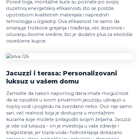
Pored toga, montažne kuće su poznate po svojoj
izuzetnoj energetskoj efikasnosti, što se postiže
upotrebom kvalitetnih materijala i naprednih
tehnologija u izgradnji. Ova efikasnost ne samo da
smanjuje troškove grejanja i hlađenja, već doprinosi i
očuvanju životne sredine, što je dodatni plus za ekološki
osvešćene kupce.
Jacuzzi i terasa: Personalizovani
luksuz u vašem domu
Zamislite da nakon napornog dana imate mogućnost
da se opustite u svom privatnom jacuzziju, uživajući u
toploj vodi i pogledu na zvezdano nebo. Ovo nije samo
san, već realnost koja je dostupna u montažnim
kućama koje možete prilagoditi svojim željama. Jacuzzi
je više od luksuza – on je investicija u vaše zdravlje i
blagostanje, jer topla voda i hidroterapija dokazano
smanjuju stres, poboljšavaju cirkulaciju i doprinose