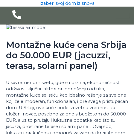
Pređi
Izaberi svoj dom iz snova
na
sadržaj
Montažne kuće cena Srbija
do 50.000 EUR (jacuzzi,
terasa, solarni panel)
U savremenom svetu, gde su brzina, ekonomičnost i
održivost ključni faktori pri donošenju odluka,
montažne kuće se ističu kao idealno rešenje za sve one
koji žele moderan, funkcionalan, i pre svega pristupačan
dom. U Srbiji, ove kuće nude izuzetnu vrednost za
uloženi novac, posebno za one s budžetom do 50.000
EUR, a uz to pružaju i luksuzne dodatke kao što su
jacuzzi, prostrane terase i solarni paneli. Ovaj spoj
luksuza i praktičnosti omogućava vam da kreirate dom