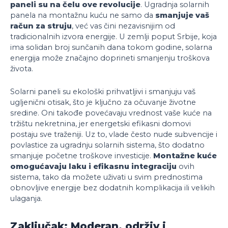
paneli su na čelu ove revolucije
. Ugradnja solarnih
panela na montažnu kuću ne samo da
smanjuje vaš
račun za struju
, već vas čini nezavisnijim od
tradicionalnih izvora energije. U zemlji poput Srbije, koja
ima solidan broj sunčanih dana tokom godine, solarna
energija može značajno doprineti smanjenju troškova
života.
Solarni paneli su ekološki prihvatljivi i smanjuju vaš
ugljenični otisak, što je ključno za očuvanje životne
sredine. Oni takođe povećavaju vrednost vaše kuće na
tržištu nekretnina, jer energetski efikasni domovi
postaju sve traženiji. Uz to, vlade često nude subvencije i
povlastice za ugradnju solarnih sistema, što dodatno
smanjuje početne troškove investicije.
Montažne kuće
omogućavaju laku i efikasnu integraciju
ovih
sistema, tako da možete uživati u svim prednostima
obnovljive energije bez dodatnih komplikacija ili velikih
ulaganja.
Zaključak: Moderan, održiv i