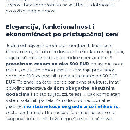
iz snova bez kompromisa na kvalitetu, udobnosti ili
ekološkoj odgovornosti.
Elegancija, funkcionalnost i
ekonomičnost po pristupačnoj ceni
Jedna od najvećih prednosti montažnih kuća jeste
njihova cena, koja ih čini dostupnim širokom krugu ljudi,
uključujući mlade parove, porodice i penzionere. S
prosečnom cenom od oko 500 EUR
po kvadratnom
metru, ove kuće omogućavaju izgradnju prostranog
doma od 100 kvadratnih metara za manje od 50.000
EUR. To znači da ćete, pored osnovne strukture, imati
dovoljno sredstava da
dom obogatite luksuznim
dodacima
kao što su jacuzzi, terasa, ili čak kompletan
sistem solarnih panela. Za razliku od tradicionalne
gradnje,
montažne kuće se grade brzo i efikasno
,
često unutar nekoliko meseci, što znači da ćete se u
svoj novi dom useliti brže nego što ste to očekivali.