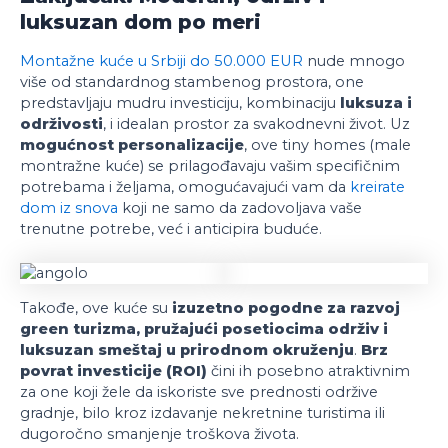
luksuzan dom po meri
Montažne kuće u Srbiji do 50.000 EUR
nude mnogo
više od standardnog stambenog prostora, one
predstavljaju mudru investiciju, kombinaciju
luksuza i
održivosti
, i idealan prostor za svakodnevni život. Uz
mogućnost personalizacije
, ove tiny homes (male
montražne kuće) se prilagođavaju vašim specifičnim
potrebama i željama, omogućavajući vam da
kreirate
dom iz snova
koji ne samo da zadovoljava vaše
trenutne potrebe, već i anticipira buduće.
Takođe, ove kuće su
izuzetno pogodne za razvoj
green turizma, pružajući posetiocima održiv i
luksuzan smeštaj u prirodnom okruženju
.
Brz
povrat investicije (ROI)
čini ih posebno atraktivnim
za one koji žele da iskoriste sve prednosti održive
gradnje, bilo kroz izdavanje nekretnine turistima ili
dugoročno smanjenje troškova života.