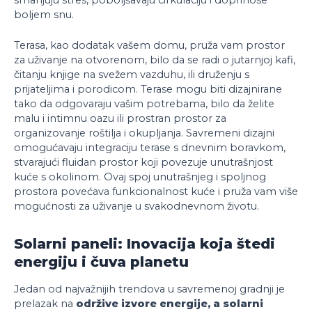
boljem snu.
Terasa, kao dodatak vašem domu, pruža vam prostor
za uživanje na otvorenom, bilo da se radi o jutarnjoj kafi,
čitanju knjige na svežem vazduhu, ili druženju s
prijateljima i porodicom. Terase mogu biti dizajnirane
tako da odgovaraju vašim potrebama, bilo da želite
malu i intimnu oazu ili prostran prostor za
organizovanje roštilja i okupljanja. Savremeni dizajni
omogućavaju integraciju terase s dnevnim boravkom,
stvarajući fluidan prostor koji povezuje unutrašnjost
kuće s okolinom. Ovaj spoj unutrašnjeg i spoljnog
prostora povećava funkcionalnost kuće i pruža vam više
mogućnosti za uživanje u svakodnevnom životu.
Solarni paneli: Inovacija koja štedi
energiju i čuva planetu
Jedan od najvažnijih trendova u savremenoj gradnji je
prelazak na
održive izvore energije, a solarni