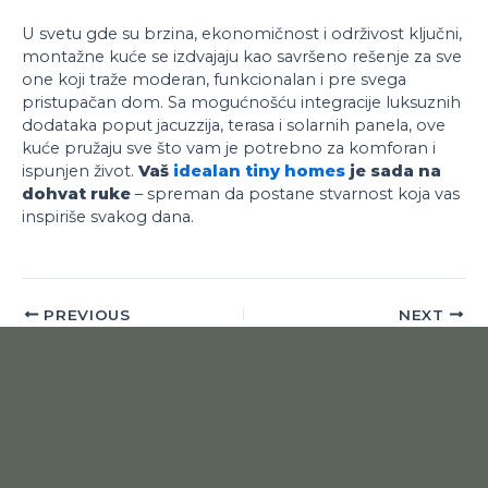
U svetu gde su brzina, ekonomičnost i održivost ključni,
montažne kuće se izdvajaju kao savršeno rešenje za sve
one koji traže moderan, funkcionalan i pre svega
pristupačan dom. Sa mogućnošću integracije luksuznih
dodataka poput jacuzzija, terasa i solarnih panela, ove
kuće pružaju sve što vam je potrebno za komforan i
ispunjen život.
Vaš
idealan tiny homes
je sada na
dohvat ruke
– spreman da postane stvarnost koja vas
inspiriše svakog dana.
PREVIOUS
NEXT