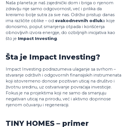
Naša planeta je naš zajednički dom i briga o njenom
zdravlju nije samo odgovornost, već i prilika da
kreiramo bolje sutra za sve nas. Održivi pristup danas
ima različite oblike – od
svakodnevnih odluk
a koje
donosimo, poput smanjenja otpada i korišćenja
obnovljivih izvora energije, do ozbiljnijih inicijativa kao
što je
Impact Investing
.
Šta je Impact Investing?
Impact Investing podrazumeva ulaganje sa svrhom –
stvaranje održivih i odgovornih finansijskih instrumenata
koji istovremeno donose pozitivan uticaj na društvo i
životnu sredinu, uz ostvarivanje povraćaja investicije.
Fokus je na projektima koji ne samo da smanjuju
negativan uticaj na prirodu, već i aktivno doprinose
njenom očuvanju i regeneraciji.
TINY HOMES – primer