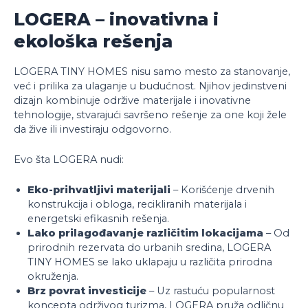
LOGERA – inovativna i
ekološka rešenja
LOGERA TINY HOMES nisu samo mesto za stanovanje,
već i prilika za ulaganje u budućnost. Njihov jedinstveni
dizajn kombinuje održive materijale i inovativne
tehnologije, stvarajući savršeno rešenje za one koji žele
da žive ili investiraju odgovorno.
Evo šta LOGERA nudi:
Eko-prihvatljivi materijali
– Korišćenje drvenih
konstrukcija i obloga, recikliranih materijala i
energetski efikasnih rešenja.
Lako prilagođavanje različitim lokacijama
– Od
prirodnih rezervata do urbanih sredina, LOGERA
TINY HOMES se lako uklapaju u različita prirodna
okruženja.
Brz povrat investicije
– Uz rastuću popularnost
koncepta održivog turizma, LOGERA pruža odličnu