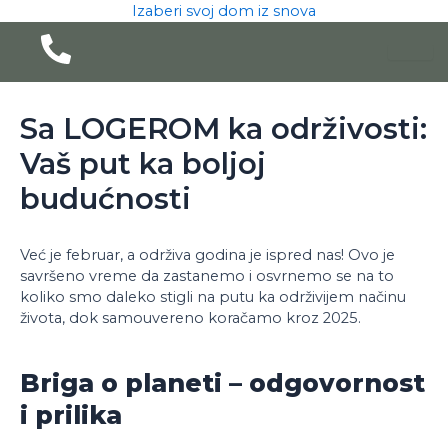
Pređi
Izaberi svoj dom iz snova
na
sadržaj
Sa LOGEROM ka održivosti:
Vaš put ka boljoj
budućnosti
Već je februar, a održiva godina je ispred nas! Ovo je
savršeno vreme da zastanemo i osvrnemo se na to
koliko smo daleko stigli na putu ka održivijem načinu
života, dok samouvereno koračamo kroz 2025.
Briga o planeti – odgovornost
i prilika