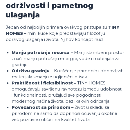
održivosti i pametnog
ulaganja
Jedan od najboljih primera ovakvog pristupa su
TINY
HOMES
– mini kuće koje predstavljaju filozofiju
održivog ulaganja i života. Njihov koncept nudi:
Manju potrošnju resursa
– Manji stambeni prostor
znači manju potrošnju energije, vode i materijala za
gradnju.
Održivu gradnju
– Korišćenje prirodnih i obnovljivih
materijala smanjuje ugljenični otisak.
Praktičnost i fleksibilnost –
TINY HOMES
omogućavaju savršenu ravnotežu između udobnosti
i funkcionalnosti, pružajući sve pogodnosti
modernog načina života, bez ikakvih odricanja.
Povezanost sa prirodom
– Život u skladu sa
prirodom ne samo da doprinosi očuvanju okoline
već pozitivno utiče i na kvalitet života.