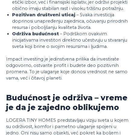
etički izbor, već i finansijski isplativ, jer održivi projekti
obično imaju stabilan rast i visoku tržišnu potražnju.
Pozitivan društveni uticaj
– Svaka investicija
doprinosi unapređenju zajednica, očuvanju prirodnih
resursa i poboljšanju kvaliteta života.
Održiva budućnost
– Podrškom ovakvim
inicijativama investitori direktno učestvuju u stvaranju
sveta koji brine o svojim resursima i ljudima.
Impact investing je jedinstvena prilika da investirate
odgovorno, ostvarite profit i budete deo pozitivnih
promena. To je ulaganje koje donosi vrednost ne samo
vama, već i čitavoj planeti.
Budućnost je održiva – vreme
je da je zajedno oblikujemo
LOGERA TINY HOMES predstavljaju viziju sveta u kojem
su održivost, komfor i pametno ulaganje spojeni u
jedno. Oni nisu samo objekti, već pokret ka boljem i