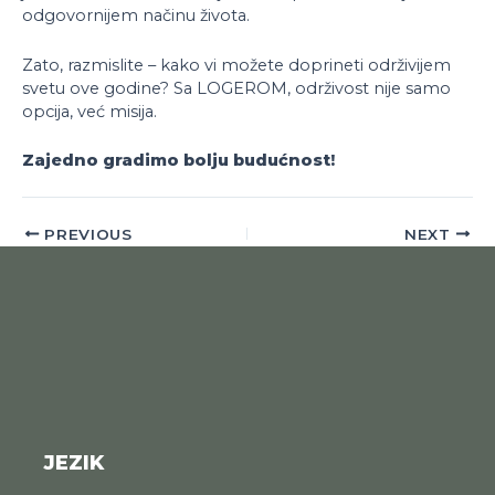
odgovornijem načinu života.
Zato, razmislite – kako vi možete doprineti održivijem
svetu ove godine? Sa LOGEROM, održivost nije samo
opcija, već misija.
Zajedno gradimo bolju budućnost!
PREVIOUS
NEXT
JEZIK