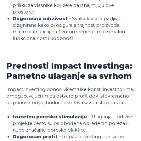
priliku za vlasnike koji žele da iznajmljuju ove
prostore.
Dugoročnu održivost –
Svaka kuća je pažljivo
dizajnirana kako bi osigurala trajnost proizvoda,
minimalan uticaj na životnu sredinu i maksimalnu
funkcionalnost i udobnost.
Prednosti Impact Investinga:
Pametno ulaganje sa svrhom
Impact investing donosi višestruke koristi investitorima,
omogućavajući im da ostvare profit dok istovremeno
doprinose boljoj budućnosti. Ovakav pristup pruža:
Izuzetnu poresku stimulaciju
– Ulaganja u održive
projekte često su oslobođena određenih poreza ili
nude značajne poreske olakšice.
Dugoročan profit
– Impact investing nije samo