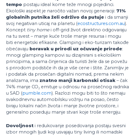
tempo
postaju ideal kome teže mnogi pojedinci.
Ekološki aspekt je naročito važan novoj generaciji:
71%
globalnih putnika želi održivo da putuje
i da smanji
svoj negativan uticaj na planetu (
ecostructures.com.au
).
Koncept
tiny home
i off-grid život direktno odgovaraju
na tu svest – manje kuće troše manje resursa i mogu
biti energetski efikasne. Glamping i eko-turizam takođe
obećavaju
boravak u prirodi uz očuvanje prirode
:
mnogi glamping kampovi su dizajnirani s ekološkim
principima, a sama činjenica da turisti žele da se povežu
s prirodom podstiče ih da je više cene i štite. Zanimljiv je
i podatak da prosečan digitalni nomad, prema nekim
analizama, ima
znatno manji karbonski otisak
– čak
74% manje CO₂ emituje u odnosu na prosečnog radnika
u SAD (
pumble.com
). Razlozi mogu biti to što nemaju
svakodnevnu automobilsku vožnju na posao, često
biraju lokalni način života i manje životne prostore, i
generalno poseduju manje stvari koje troše energiju.
Dovoljnost
i redukovanje posedovanja postaju svesni
izbor mnogih ljudi koji usvajaju tiny living ili nomadski