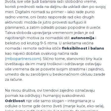
života, sve više ljudi balansira rad i slobodno vreme,
koristi prednosti rada na daljinu da uskladi dan po svojoj
meri. Digitalni nomadi su primer – iako rade puno
radno vreme, oni često rasporede rad oko drugih
aktivnosti: možda će jutro provesti surfujuci ili
planinareći, a zatim odraditi posao popodne ili uveče.
Takva sloboda upravljanja vremenom jedan je od
najcitiranijih motiva za nomadski stil:
autonomija
i
bekstvo od krutog 9-5 ritma. U anketama većina
nomada i remote radnika ističe
fleksibilnost i balans
kao najveći dobitak ovakvog načina rada
(
mbopartners.com
). Slično tome, stanovnici tiny kuća
izveštavaju da im manji troškovi i održavanje ostavljaju
više vremena da se posvete svojim strastima i zajednici,
umesto da su zarobljeni u beskonačnom ciklusu zarade
za račune.
Na nivou društva, ovi trendovi zajedno označavaju
pomak ka održivijoj i humanijoj svakodnevici.
Održivost
nije više samo slogan – integrisana je u
odluke o tome gde ćemo živeti (manje kuće, eko-sela),