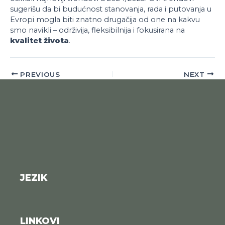
sugerišu da bi budućnost stanovanja, rada i putovanja u
Evropi mogla biti znatno drugačija od one na kakvu
smo navikli – održivija, fleksibilnija i fokusirana na
kvalitet života
.
PREVIOUS
NEXT
JEZIK
LINKOVI