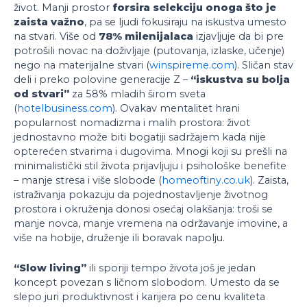
život. Manji prostor
forsira selekciju onoga što je
zaista važno
, pa se ljudi fokusiraju na iskustva umesto
na stvari. Više od
78% milenijalaca
izjavljuje da bi pre
potrošili novac na doživljaje (putovanja, izlaske, učenje)
nego na materijalne stvari (
winspireme.com
). Sličan stav
deli i preko polovine generacije Z –
“iskustva su bolja
od stvari”
za 58% mladih širom sveta
(
hotelbusiness.com
). Ovakav mentalitet hrani
popularnost nomadizma i malih prostora: život
jednostavno može biti bogatiji sadržajem kada nije
opterećen stvarima i dugovima. Mnogi koji su prešli na
minimalistički stil života prijavljuju i psihološke benefite
– manje stresa i više slobode (
homeoftiny.co.uk
). Zaista,
istraživanja pokazuju da pojednostavljenje životnog
prostora i okruženja donosi osećaj olakšanja: troši se
manje novca, manje vremena na održavanje imovine, a
više na hobije, druženje ili boravak napolju.
“Slow living”
ili sporiji tempo života još je jedan
koncept povezan s ličnom slobodom. Umesto da se
slepo juri produktivnost i karijera po cenu kvaliteta