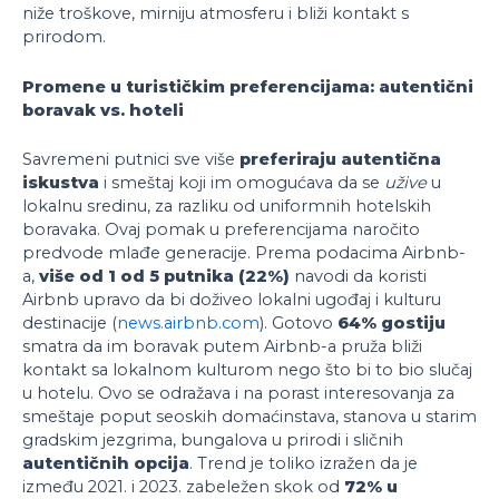
niže troškove, mirniju atmosferu i bliži kontakt s
prirodom.
Promene u turističkim preferencijama: autentični
boravak vs. hoteli
Savremeni putnici sve više
preferiraju autentična
iskustva
i smeštaj koji im omogućava da se
užive
u
lokalnu sredinu, za razliku od uniformnih hotelskih
boravaka. Ovaj pomak u preferencijama naročito
predvode mlađe generacije. Prema podacima Airbnb-
a,
više od 1 od 5 putnika (22%)
navodi da koristi
Airbnb upravo da bi doživeo lokalni ugođaj i kulturu
destinacije (
news.airbnb.com
). Gotovo
64% gostiju
smatra da im boravak putem Airbnb-a pruža bliži
kontakt sa lokalnom kulturom nego što bi to bio slučaj
u hotelu. Оvo se odražava i na porast interesovanja za
smeštaje poput seoskih domaćinstava, stanova u starim
gradskim jezgrima, bungalova u prirodi i sličnih
autentičnih opcija
. Trend je toliko izražen da je
između 2021. i 2023. zabeležen skok od
72% u