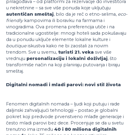
prilagođava – od platformi za rezervacije do investitora
u nekretnine – sa sve više ponuda koje uključuju
autentičan smeštaj
, bilo da je reč o etno-selima,
eco-
friendly
kampovima ili boravku na farmama i
vinogradima. Ova promena preferencija utiče i na
tradicionalne ugostitelje: mnogi hoteli sada pokušavaju
da u ponudu uključe elemente lokalne kulture i
boutique
iskustva kako ne bi zaostali za novim
trendom. Sve u svemu,
turisti 21. veka
sve više
vrednuju
personalizaciju i lokalni doživljaj
, što
transformiše način na koji planiraju putovanja i biraju
smeštaj.
Digitalni nomadi i mladi parovi: novi stil života
Fenomen digitalnih nomada – ljudi koji putuju i rade
daljinski zahvaljujući tehnologiji – postao je globalni
pokret koji predvode prvenstveno mlađe generacije i
često mladi parovi bez dece. Procenjuje se da u svetu
trenutno ima između
40 i 80 miliona digitalnih