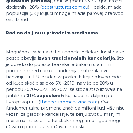
globalnih prihoda)
, dok segment 33–50 godina čini
dodatnih ~28% (
ecostructures.com.au
) – dakle, mlađa
populacija (uključujući mnoge mlade parove) predvodi
ovaj trend.
Rad na daljinu u prirodnim sredinama
Mogućnost rada na daljinu donela je fleksibilnost da se
posao obavlja
izvan tradicionalnih kancelarija
, što
je dovelo do porasta boravka radnika u ruralnim i
prirodnim sredinama. Pandemija je ubrzala ovu
tranziciju – u EU je udeo zaposlenih koji redovno rade
od kuće skočio sa oko 5% (2019) na više od 20% u
periodu 2020–2022. Do 2023. se stopa stabilizovala na
približno
21% zaposlenih
koji rade na daljinu po
Evropskoj uniji (
thedecisionmagazine.com
). Ova
fundamentalna promena znači da milioni ljudi više nisu
vezani za gradske kancelarije, te biraju život u manjim
mestima, na selu ili u turističkim regijama – gde mogu
uživati u prirodi uz zadržavanje posla.