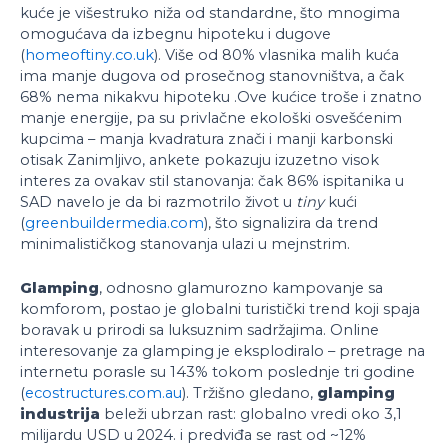
kuće je višestruko niža od standardne, što mnogima
omogućava da izbegnu hipoteku i dugove
(
homeoftiny.co.uk
). Više od 80% vlasnika malih kuća
ima manje dugova od prosečnog stanovništva, a čak
68% nema nikakvu hipoteku .Ove kućice troše i znatno
manje energije, pa su privlačne ekološki osvešćenim
kupcima – manja kvadratura znači i manji karbonski
otisak Zanimljivo, ankete pokazuju izuzetno visok
interes za ovakav stil stanovanja: čak 86% ispitanika u
SAD navelo je da bi razmotrilo život u
tiny
kući
(
greenbuildermedia.com
), što signalizira da trend
minimalističkog stanovanja ulazi u mejnstrim.
Glamping
, odnosno glamurozno kampovanje sa
komforom, postao je globalni turistički trend koji spaja
boravak u prirodi sa luksuznim sadržajima. Online
interesovanje za glamping je eksplodiralo – pretrage na
internetu porasle su 143% tokom poslednje tri godine
(
ecostructures.com.au
). Tržišno gledano,
glamping
industrija
beleži ubrzan rast: globalno vredi oko 3,1
milijardu USD u 2024. i predviđa se rast od ~12%