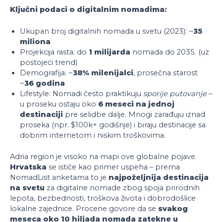
Ključni podaci o digitalnim nomadima:
Ukupan broj digitalnih nomada u svetu (2023): ~
35
miliona
Projekcija rasta: do
1 milijarda
nomada do 2035. (uz
postojeći trend)
Demografija: ~
38% milenijalci
, prosečna starost
~
36 godina
Lifestyle: Nomadi često praktikuju
sporije putovanje
–
u proseku ostaju oko
6 meseci na jednoj
destinaciji
pre selidbe dalje. Mnogi zarađuju iznad
proseka (npr. $100k+ godišnje) i biraju destinacije sa
dobrim internetom i niskim troškovima.
Adria region je visoko na mapi ove globalne pojave.
Hrvatska
se ističe kao primer uspeha – prema
NomadList anketama to je
najpoželjnija destinacija
na svetu
za digitalne nomade zbog spoja prirodnih
lepota, bezbednosti, troškova života i dobrodošlice
lokalne zajednice. Procene govore da se
svakog
meseca oko 10 hiljada nomada zatekne u