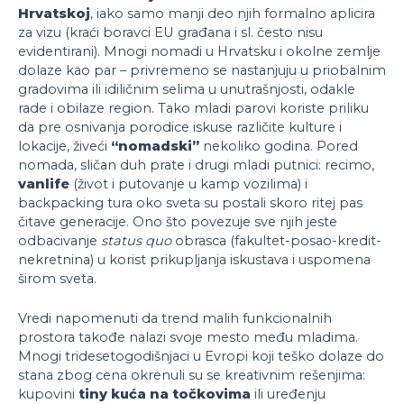
Hrvatskoj
, iako samo manji deo njih formalno aplicira
za vizu (kraći boravci EU građana i sl. često nisu
evidentirani). Mnogi nomadi u Hrvatsku i okolne zemlje
dolaze kao par – privremeno se nastanjuju u priobalnim
gradovima ili idiličnim selima u unutrašnjosti, odakle
rade i obilaze region. Tako mladi parovi koriste priliku
da pre osnivanja porodice iskuse različite kulture i
lokacije, živeći
“nomadski”
nekoliko godina. Pored
nomada, sličan duh prate i drugi mladi putnici: recimo,
vanlife
(život i putovanje u kamp vozilima) i
backpacking tura oko sveta su postali skoro ritej pas
čitave generacije. Ono što povezuje sve njih jeste
odbacivanje
status quo
obrasca (fakultet-posao-kredit-
nekretnina) u korist prikupljanja iskustava i uspomena
širom sveta.
Vredi napomenuti da trend malih funkcionalnih
prostora takođe nalazi svoje mesto među mladima.
Mnogi tridesetogodišnjaci u Evropi koji teško dolaze do
stana zbog cena okrenuli su se kreativnim rešenjima:
kupovini
tiny kuća na točkovima
ili uređenju