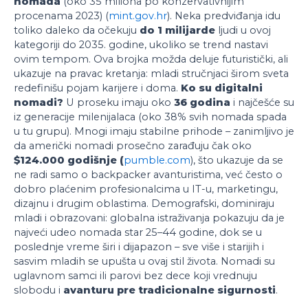
nomada
(oko 35 miliona po konzervativnijim
procenama 2023) (
mint.gov.hr
). Neka predviđanja idu
toliko daleko da očekuju
do 1 milijarde
ljudi u ovoj
kategoriji do 2035. godine, ukoliko se trend nastavi
ovim tempom. Ova brojka možda deluje futuristički, ali
ukazuje na pravac kretanja: mladi stručnjaci širom sveta
redefinišu pojam karijere i doma.
Ko su digitalni
nomadi?
U proseku imaju oko
36 godina
i najčešće su
iz generacije milenijalaca (oko 38% svih nomada spada
u tu grupu). Mnogi imaju stabilne prihode – zanimljivo je
da američki nomadi prosečno zarađuju čak oko
$124.000 godišnje (
pumble.com
), što ukazuje da se
ne radi samo o backpacker avanturistima, već često o
dobro plaćenim profesionalcima u IT-u, marketingu,
dizajnu i drugim oblastima. Demografski, dominiraju
mladi i obrazovani: globalna istraživanja pokazuju da je
najveći udeo nomada star 25–44 godine, dok se u
poslednje vreme širi i dijapazon – sve više i starijih i
sasvim mladih se upušta u ovaj stil života. Nomadi su
uglavnom samci ili parovi bez dece koji vrednuju
slobodu i
avanturu pre tradicionalne sigurnosti
.