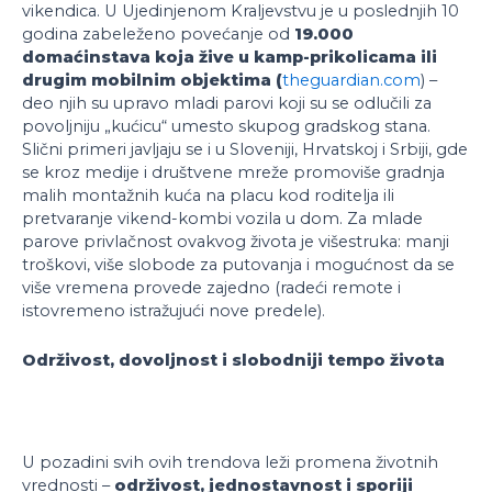
vikendica. U Ujedinjenom Kraljevstvu je u poslednjih 10
godina zabeleženo povećanje od
19.000
domaćinstava koja žive u kamp-prikolicama ili
drugim mobilnim objektima (
theguardian.com
) –
deo njih su upravo mladi parovi koji su se odlučili za
povoljniju „kućicu“ umesto skupog gradskog stana.
Slični primeri javljaju se i u Sloveniji, Hrvatskoj i Srbiji, gde
se kroz medije i društvene mreže promoviše gradnja
malih montažnih kuća na placu kod roditelja ili
pretvaranje vikend-kombi vozila u dom. Za mlade
parove privlačnost ovakvog života je višestruka: manji
troškovi, više slobode za putovanja i mogućnost da se
više vremena provede zajedno (radeći remote i
istovremeno istražujući nove predele).
Održivost, dovoljnost i slobodniji tempo života
U pozadini svih ovih trendova leži promena životnih
vrednosti –
održivost, jednostavnost i sporiji