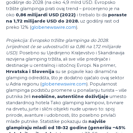
godišnje do 2028 (na oko 4,9 mlrd USD. Evropsko
tržište glampinga prati ovaj trend – procenjeno je na
oko
0,86 milijardi USD (2022)
i trebalo bi da
poraste
na 1,72 milijarde USD do 2028.
uz godišnji rast od
preko 12% (
globenewswire.com
).
Projekcija: Evropsko tržište glampinga do 2028.
(vrijednost će se udvostručiti sa 0,86 na 1,72 milijarde
USD).
Posebno su Ujedinjeno Kraljevstvo i Skandinavija
razvijena glamping tržišta, ali sve više prednjače i
destinacije u centralnoj i istočnoj Evropi. Na primer,
Hrvatska i Slovenija
su se pojavile kao dinamična
glamping odredišta, što je dodatno ojačalo ovaj sektor
u Adria regionu (
globenewswire.com
). Popularnost
glampinga podstiču promene u ponašanju turista – više
putnika želi
neobične, autentične doživljaje
umesto
standardnog hotela Tako glamping kampovi, brvnare
na drvetu, jurte i slični objekti nude upravo to: spoj
prirode, avanture i udobnosti, što posebno privlači
mlađe putnike. Statistike pokazuju da
najviše
glampiraju mladi od 18–32 godine (generišu ~45%