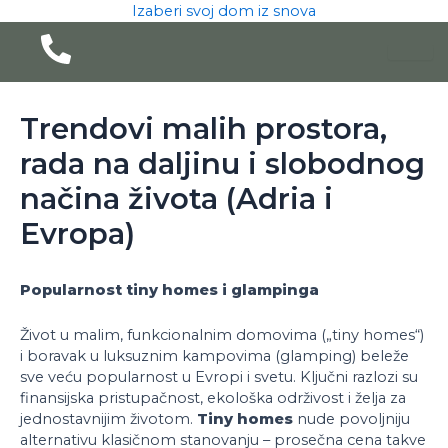
Pređi
Izaberi svoj dom iz snova
na
sadržaj
Trendovi malih prostora,
rada na daljinu i slobodnog
načina života (Adria i
Evropa)
Popularnost tiny homes i glampinga
Život u malim, funkcionalnim domovima („tiny homes“)
i boravak u luksuznim kampovima (glamping) beleže
sve veću popularnost u Evropi i svetu. Ključni razlozi su
finansijska pristupačnost, ekološka održivost i želja za
jednostavnijim životom.
Tiny homes
nude povoljniju
alternativu klasičnom stanovanju – prosečna cena takve