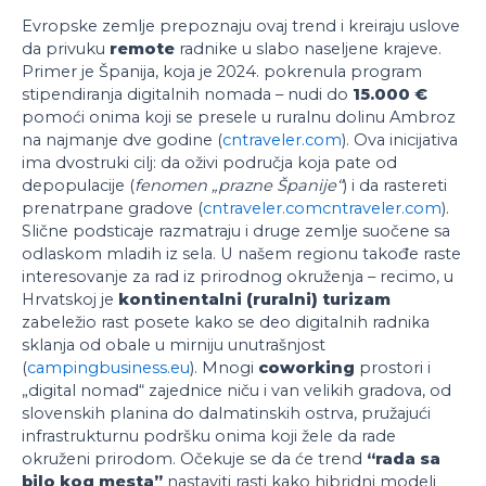
Evropske zemlje prepoznaju ovaj trend i kreiraju uslove
da privuku
remote
radnike u slabo naseljene krajeve.
Primer je Španija, koja je 2024. pokrenula program
stipendiranja digitalnih nomada – nudi do
15.000 €
pomoći onima koji se presele u ruralnu dolinu Ambroz
na najmanje dve godine (
cntraveler.com
). Ova inicijativa
ima dvostruki cilj: da oživi područja koja pate od
depopulacije (
fenomen „prazne Španije“
) i da rastereti
prenatrpane gradove (
cntraveler.com
cntraveler.com
).
Slične podsticaje razmatraju i druge zemlje suočene sa
odlaskom mladih iz sela. U našem regionu takođe raste
interesovanje za rad iz prirodnog okruženja – recimo, u
Hrvatskoj je
kontinentalni (ruralni) turizam
zabeležio rast posete kako se deo digitalnih radnika
sklanja od obale u mirniju unutrašnjost
(
campingbusiness.eu
). Mnogi
coworking
prostori i
„digital nomad“ zajednice niču i van velikih gradova, od
slovenskih planina do dalmatinskih ostrva, pružajući
infrastrukturnu podršku onima koji žele da rade
okruženi prirodom. Očekuje se da će trend
“rada sa
bilo kog mesta”
nastaviti rasti kako hibridni modeli