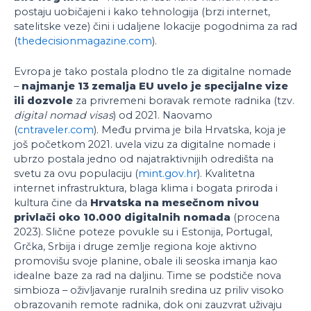
postaju uobičajeni i kako tehnologija (brzi internet,
satelitske veze) čini i udaljene lokacije pogodnima za rad
(
thedecisionmagazine.com
).
Evropa je tako postala plodno tle za digitalne nomade
–
najmanje 13 zemalja EU uvelo je specijalne vize
ili dozvole
za privremeni boravak remote radnika (tzv.
digital nomad visas
) od 2021. Naovamo
(
cntraveler.com
). Među prvima je bila Hrvatska, koja je
još početkom 2021. uvela vizu za digitalne nomade i
ubrzo postala jedno od najatraktivnijih odredišta na
svetu za ovu populaciju (
mint.gov.hr
). Kvalitetna
internet infrastruktura, blaga klima i bogata priroda i
kultura čine da
Hrvatska na mesečnom nivou
privlači oko 10.000 digitalnih nomada
(procena
2023). Slične poteze povukle su i Estonija, Portugal,
Grčka, Srbija i druge zemlje regiona koje aktivno
promovišu svoje planine, obale ili seoska imanja kao
idealne baze za rad na daljinu. Time se podstiče nova
simbioza – oživljavanje ruralnih sredina uz priliv visoko
obrazovanih remote radnika, dok oni zauzvrat uživaju