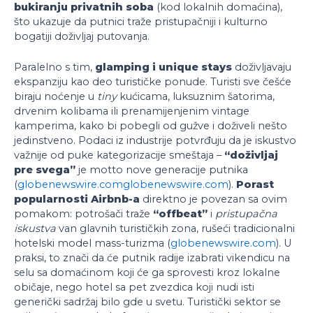
bukiranju privatnih soba
(kod lokalnih domaćina),
što ukazuje da putnici traže pristupačniji i kulturno
bogatiji doživljaj putovanja.
Paralelno s tim,
glamping i unique stays
doživljavaju
ekspanziju kao deo turističke ponude. Turisti sve češće
biraju noćenje u
tiny
kućicama, luksuznim šatorima,
drvenim kolibama ili prenamijenjenim vintage
kamperima, kako bi pobegli od gužve i doživeli nešto
jedinstveno. Podaci iz industrije potvrđuju da je iskustvo
važnije od puke kategorizacije smeštaja –
“doživljaj
pre svega”
je motto nove generacije putnika
(
globenewswire.com
globenewswire.com
).
Porast
popularnosti Airbnb-a
direktno je povezan sa ovim
pomakom: potrošači traže
“offbeat”
i
pristupačna
iskustva
van glavnih turističkih zona, rušeći tradicionalni
hotelski model mass-turizma (
globenewswire.com
). U
praksi, to znači da će putnik radije izabrati vikendicu na
selu sa domaćinom koji će ga sprovesti kroz lokalne
običaje, nego hotel sa pet zvezdica koji nudi isti
generički sadržaj bilo gde u svetu. Turistički sektor se