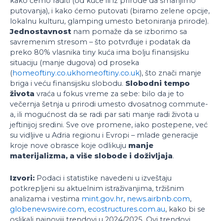
kako ćemo raditi (od kuće ili iz prirode da smanjimo
putovanja), i kako ćemo putovati (biramo zelene opcije,
lokalnu kulturu, glamping umesto betoniranja prirode).
Jednostavnost
nam pomaže da se izborimo sa
savremenim stresom – što potvrđuje i podatak da
preko 80% vlasnika tiny kuća ima bolju finansijsku
situaciju (manje dugova) od proseka
(
homeoftiny.co.uk
homeoftiny.co.uk
), što znači manje
briga i veću finansijsku slobodu.
Slobodni tempo
života
vraća u fokus vreme za sebe: bilo da je to
večernja šetnja u prirodi umesto dvosatnog commute-
a, ili mogućnost da se radi par sati manje radi života u
jeftinijoj sredini. Sve ove promene, iako postepene, već
su vidljive u Adria regionu i Evropi – mlade generacije
kroje nove obrasce koje odlikuju
manje
materijalizma, a više slobode i doživljaja
.
Izvori:
Podaci i statistike navedeni u izveštaju
potkrepljeni su aktuelnim istraživanjima, tržišnim
analizama i vestima
mint.gov.hr
,
news.airbnb.com
,
globenewswire.com
,
ecostructures.com.au
, kako bi se
oslikali najnoviji trendovi u 2024/2025. Ovi trendovi