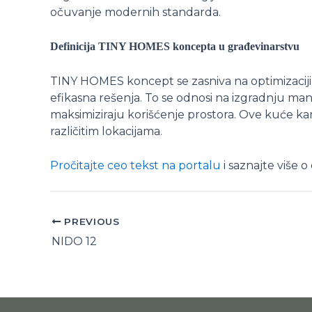
očuvanje modernih standarda.
Definicija TINY HOMES koncepta u građevinarstvu
TINY HOMES koncept se zasniva na optimizaciji ž
efikasna rešenja. To se odnosi na izgradnju man
maksimiziraju korišćenje prostora. Ove kuće kara
različitim lokacijama.
Pročitajte ceo tekst na portalu
i saznajte više o
PREVIOUS
NIDO 12