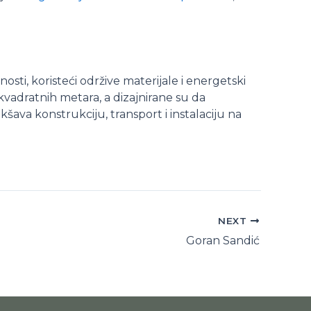
ti, koristeći održive materijale i energetski
kvadratnih metara, a dizajnirane su da
šava konstrukciju, transport i instalaciju na
NEXT
Goran Sandić