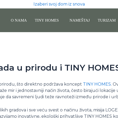
Izaberi svoj dom iz snova
O NAMA
TINY HOMES
NAMEŠTAJ
TURIZAM
grada u prirodu i TINY HOME
u prirodu, što direktno podržava koncept
TINY HOMES
. O
mir i jednostavniji način života, često birajući lokacije 
je da savremeni ljudi teže ravnoteži između prirode i ur
ikih gradova i sve veću svest o načinu života, misija LOG
zvijamo inovativne, ekološki prihvatljive TINY HOMES k