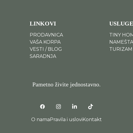
LINKOVI
USLUG
PRODAVNICA
TINY HO
VAŠA KORPA
NAMEŠTA
VESTI / BLOG
TURIZAM
SARADNJA
Pametno živite jednostavno.
O nama
Pravila i uslovi
Kontakt