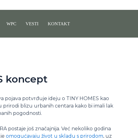
WPC
VESTI
KONTAKT
S koncept
va pojava potvrđuje ideju o TINY HOMES kao
u prirodi blizu urbanih centara kako bi imali lak
banih pogodnosti.
ERA postaje još značajnija. Već nekoliko godina
oje
omogućavaju život u skladu s prirodom
, uz