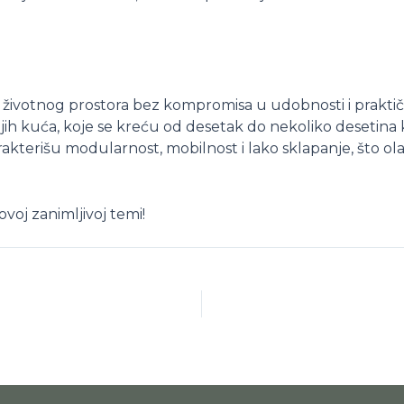
ivotnog prostora bez kompromisa u udobnosti i praktičnos
jih kuća, koje se kreću od desetak do nekoliko desetina 
kterišu modularnost, mobilnost i lako sklapanje, što olak
 ovoj zanimljivoj temi!