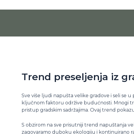
Pređi
na
sadržaj
Trend preseljenja iz 
Sve više ljudi napušta velike gradove i seli se 
ključnom faktoru održive budućnosti. Mnogi traže 
pristup gradskim sadržajima. Ovaj trend pokazu
S obzirom na sve prisutniji trend napuštanja vel
zagovaramo duboku ekologiju i kontinuirano ra