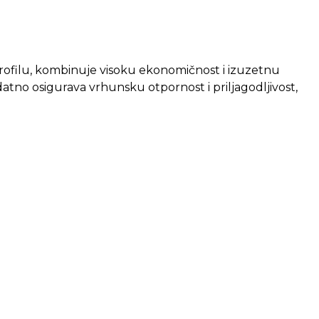
profilu, kombinuje visoku ekonomičnost i izuzetnu
datno osigurava vrhunsku otpornost i priljagodljivost,