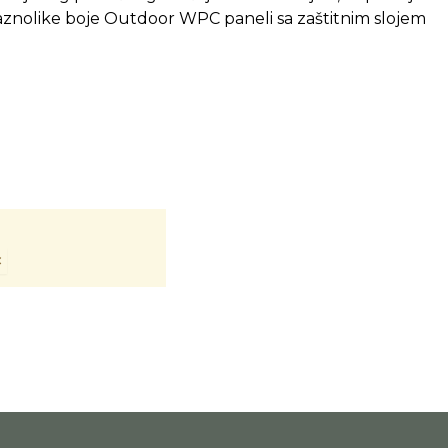
raznolike boje Outdoor WPC paneli sa zaštitnim slojem
×