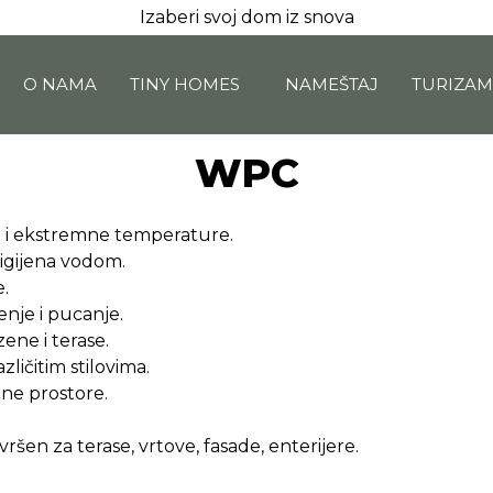
Izaberi svoj dom iz snova
O NAMA
TINY HOMES
NAMEŠTAJ
TURIZA
WPC
e i ekstremne temperature.
igijena vodom.
e.
enje i pucanje.
ene i terase.
zličitim stilovima.
čne prostore.
šen za terase, vrtove, fasade, enterijere.