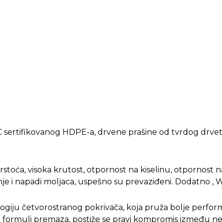
 sertifikovanog HDPE-a, drvene prašine od tvrdog drveta
toća, visoka krutost, otpornost na kiselinu, otpornost na
anje i napadi moljaca, uspešno su prevaziđeni. Dodatno , 
ogiju četvorostranog pokrivača, koja pruža bolje perfor
vnoj formuli premaza, postiže se pravi kompromis između 