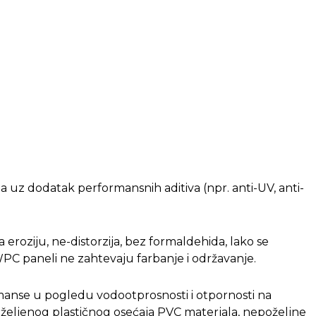
 uz dodatak performansnih aditiva (npr. anti-UV, anti-
 eroziju, ne-distorzija, bez formaldehida, lako se
WPC paneli ne zahtevaju farbanje i održavanje.
manse u pogledu vodootprosnosti i otpornosti na
neželjenog plastičnog osećaja PVC materjala, nepoželjne