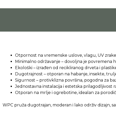
Pređi
na
sadržaj
Otpornost na vremenske uslove, vlagu, UV zrak
Minimalno održavanje – dovoljna je povremena h
Ekološki – izrađen od recikliranog drveta i plastik
Dugotrajnost – otporan na habanje, insekte, trulj
Sigurnost – protivklizna površina, pogodna za baz
Jednostavna instalacija i estetska prilagodljivost ra
Otporan na mrlje i ogrebotine, idealan za porodi
WPC pruža dugotrajan, moderan i lako održiv dizajn, savr