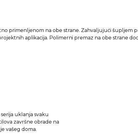
antno primenljenom na obe strane. Zahvaljujući šupljem 
 projektnih aplikacija. Polimerni premaz na obe strane do
a serija uklanja svaku
tilova završne obrade na
nje vašeg doma.