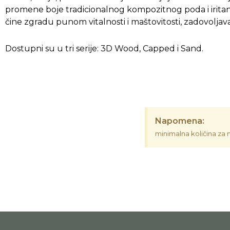
promene boje tradicionalnog kompozitnog poda i iritan
čine zgradu punom vitalnosti i maštovitosti, zadovoljavaj
Dostupni su u tri serije: 3D Wood, Capped i Sand.
Napomena:
minimalna količina za 