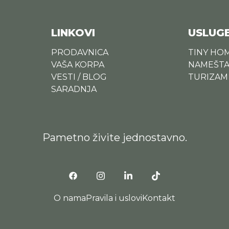
LINKOVI
USLUG
PRODAVNICA
TINY HO
VAŠA KORPA
NAMEŠTA
VESTI / BLOG
TURIZAM
SARADNJA
Pametno živite jednostavno.
O nama
Pravila i uslovi
Kontakt