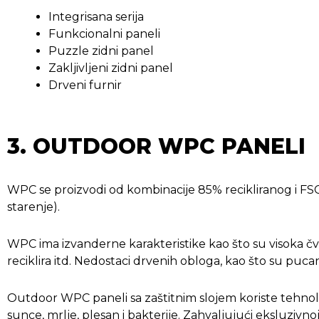
Integrisana serija
Funkcionalni paneli
Puzzle zidni panel
Zakljivljeni zidni panel
Drveni furnir
3. OUTDOOR WPC PANELI
WPC se proizvodi od kombinacije 85% recikliranog i FSC
starenje).
WPC ima izvanderne karakteristike kao što su visoka čvrs
reciklira itd. Nedostaci drvenih obloga, kao što su puc
Outdoor WPC paneli sa zaštitnim slojem koriste tehnol
sunce, mrlje, plesan i bakterije. Zahvaljujući eksluzi