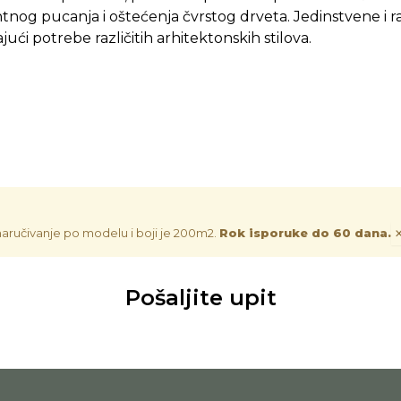
tnog pucanja i oštećenja čvrstog drveta. Jedinstvene i 
ući potrebe različitih arhitektonskih stilova.
naručivanje po modelu i boji je 200m2.
Rok isporuke do 60 dana.
Pošaljite upit