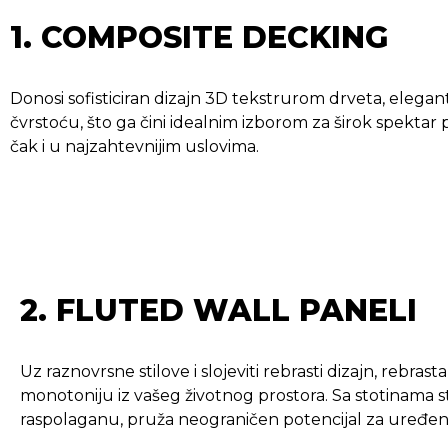
1. COMPOSITE DECKING
Donosi sofisticiran dizajn 3D tekstrurom drveta, eleg
čvrstoću, što ga čini idealnim izborom za širok spektar
čak i u najzahtevnijim uslovima.
2. FLUTED WALL PANELI
Uz raznovrsne stilove i slojeviti rebrasti dizajn, rebrast
monotoniju iz vašeg životnog prostora. Sa stotinama s
raspolaganu, pruža neograničen potencijal za uređe