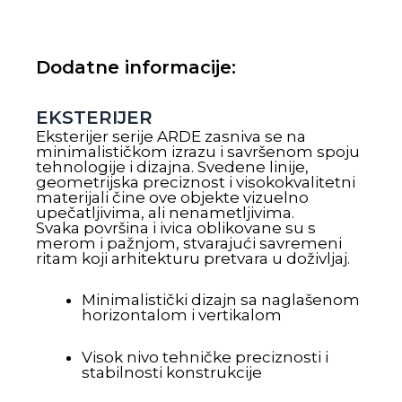
Dodatne informacije:
EKSTERIJER
Eksterijer serije ARDE zasniva se na
minimalističkom izrazu i savršenom spoju
tehnologije i dizajna. Svedene linije,
geometrijska preciznost i visokokvalitetni
materijali čine ove objekte vizuelno
upečatljivima, ali nenametljivima.
Svaka površina i ivica oblikovane su s
merom i pažnjom, stvarajući savremeni
ritam koji arhitekturu pretvara u doživljaj.
Minimalistički dizajn sa naglašenom
horizontalom i vertikalom
Visok nivo tehničke preciznosti i
stabilnosti konstrukcije