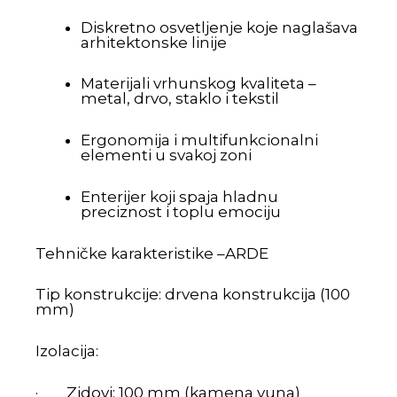
Diskretno osvetljenje koje naglašava
arhitektonske linije
Materijali vrhunskog kvaliteta –
metal, drvo, staklo i tekstil
Ergonomija i multifunkcionalni
elementi u svakoj zoni
Enterijer koji spaja hladnu
preciznost i toplu emociju
Tehničke karakteristike –ARDE
Tip konstrukcije: drvena konstrukcija (100
mm)
Izolacija:
· Zidovi: 100 mm (kamena vuna)