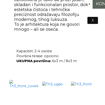
KON
skladan i funkcionalan prostor, dok
estetska čistoća i tehnička
preciznost odražavaju filozofiju
modernog, tihog luksuza.
X
To je arhitektura koja ne govori
mnogo – ali se oseća.
Kapacitet: 2-4 osobe
Površina terase: opciono
UKUPNA površina:
6x3 m / 8x3 m