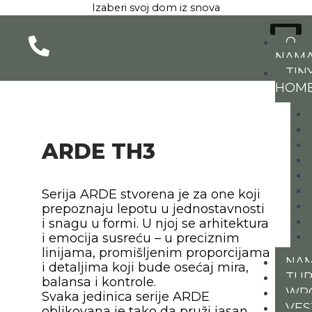
Pređi
Izaberi svoj dom iz snova
na
sadržaj
O
NAM
TIN
HOM
ARDE TH3
Serija ARDE stvorena je za one koji
prepoznaju lepotu u jednostavnosti
i snagu u formi. U njoj se arhitektura
i emocija susreću – u preciznim
linijama, promišljenim proporcijama
NAM
i detaljima koji bude osećaj mira,
TUR
balansa i kontrole.
WP
Svaka jedinica serije ARDE
VES
oblikovana je tako da pruži jasan,