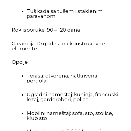
Tuš kada sa tušem i staklenim
paravanom
Rok isporuke: 90 – 120 dana
Garancija: 10 godina na konstruktivne
elemente
Opcije:
Terasa: otvorena, natkrivena,
pergola
Ugradni nameštaj: kuhinja, francuski
ležaj, garderoberi, police
Mobilni nameštaj: sofa, sto, stolice,
klub sto