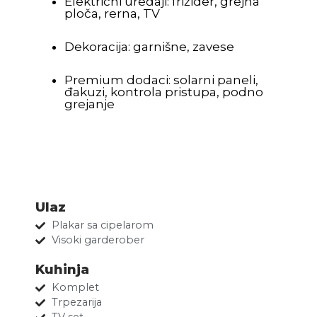
Električni uređaji: frižider, grejna
ploča, rerna, TV
Dekoracija: garnišne, zavese
Premium dodaci: solarni paneli,
đakuzi, kontrola pristupa, podno
grejanje
Ulaz
Plakar sa cipelarom
Visoki garderober
Kuhinja
Komplet
Trpezarija