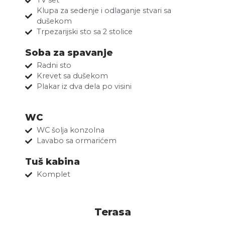
TV set
Klupa za sedenje i odlaganje stvari sa
dušekom
Trpezarijski sto sa 2 stolice
Soba za spavanje
Radni sto
Krevet sa dušekom
Plakar iz dva dela po visini
WC
WC šolja konzolna
Lavabo sa ormarićem
Tuš kabina
Komplet
Terasa