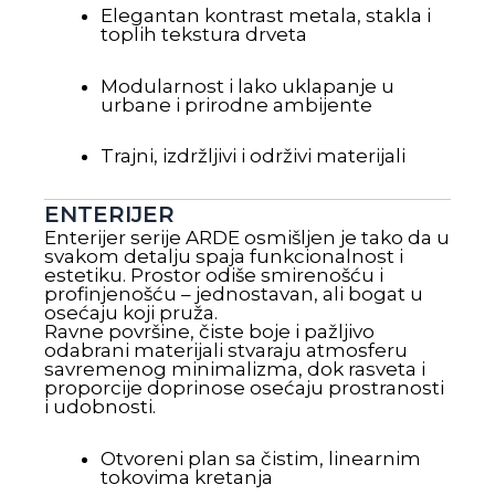
Elegantan kontrast metala, stakla i
toplih tekstura drveta
Modularnost i lako uklapanje u
urbane i prirodne ambijente
Trajni, izdržljivi i održivi materijali
ENTERIJER
Enterijer serije ARDE osmišljen je tako da u
svakom detalju spaja funkcionalnost i
estetiku. Prostor odiše smirenošću i
profinjenošću – jednostavan, ali bogat u
osećaju koji pruža.
Ravne površine, čiste boje i pažljivo
odabrani materijali stvaraju atmosferu
savremenog minimalizma, dok rasveta i
proporcije doprinose osećaju prostranosti
i udobnosti.
Otvoreni plan sa čistim, linearnim
tokovima kretanja