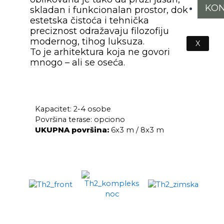
KON
skladan i funkcionalan prostor, dok
estetska čistoća i tehnička
preciznost odražavaju filozofiju
modernog, tihog luksuza.
X
To je arhitektura koja ne govori
mnogo – ali se oseća.
Kapacitet: 2-4 osobe
Površina terase: opciono
UKUPNA površina:
6x3 m / 8x3 m