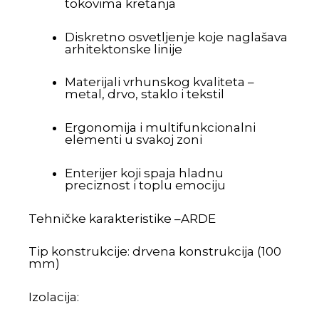
tokovima kretanja
Diskretno osvetljenje koje naglašava
arhitektonske linije
Materijali vrhunskog kvaliteta –
metal, drvo, staklo i tekstil
Ergonomija i multifunkcionalni
elementi u svakoj zoni
Enterijer koji spaja hladnu
preciznost i toplu emociju
Tehničke karakteristike –ARDE
Tip konstrukcije: drvena konstrukcija (100
mm)
Izolacija: