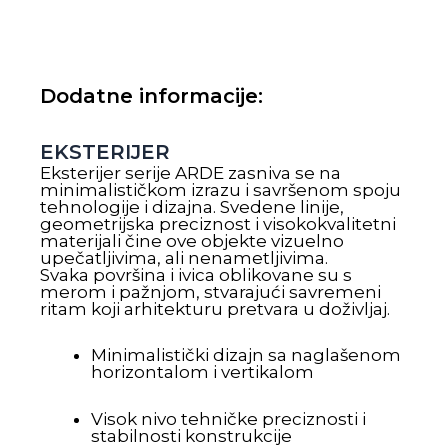
Dodatne informacije:
EKSTERIJER
Eksterijer serije ARDE zasniva se na
minimalističkom izrazu i savršenom spoju
tehnologije i dizajna. Svedene linije,
geometrijska preciznost i visokokvalitetni
materijali čine ove objekte vizuelno
upečatljivima, ali nenametljivima.
Svaka površina i ivica oblikovane su s
merom i pažnjom, stvarajući savremeni
ritam koji arhitekturu pretvara u doživljaj.
Minimalistički dizajn sa naglašenom
horizontalom i vertikalom
Visok nivo tehničke preciznosti i
stabilnosti konstrukcije