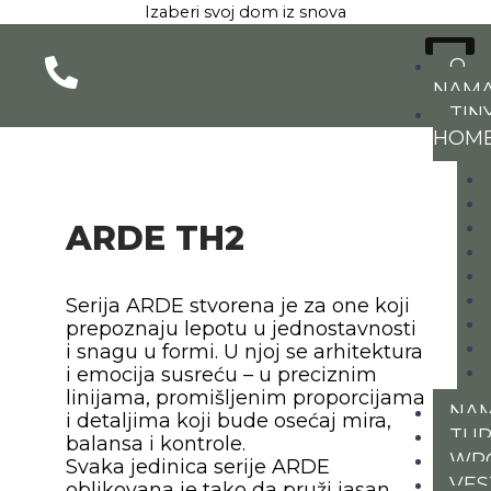
Pređi
Izaberi svoj dom iz snova
na
sadržaj
O
NAM
TIN
HOM
ARDE TH2
Serija ARDE stvorena je za one koji
prepoznaju lepotu u jednostavnosti
i snagu u formi. U njoj se arhitektura
i emocija susreću – u preciznim
linijama, promišljenim proporcijama
NAM
i detaljima koji bude osećaj mira,
TUR
balansa i kontrole.
WP
Svaka jedinica serije ARDE
VES
oblikovana je tako da pruži jasan,