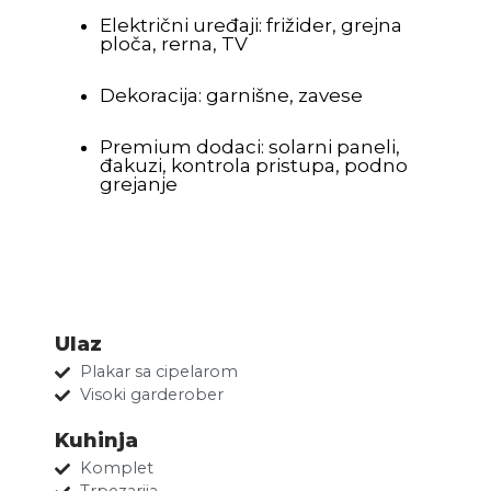
Električni uređaji: frižider, grejna
ploča, rerna, TV
Dekoracija: garnišne, zavese
Premium dodaci: solarni paneli,
đakuzi, kontrola pristupa, podno
grejanje
Ulaz
Plakar sa cipelarom
Visoki garderober
Kuhinja
Komplet