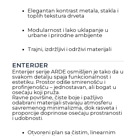
Elegantan kontrast metala, stakla i
toplih tekstura drveta
Modularnost i lako uklapanje u
urbane i prirodne ambijente
Trajni, izdržljivi i održivi materijali
ENTERIJER
Enterijer serije ARDE osmišljen je tako da u
svakom detalju spaja funkcionalnost i
estetiku. Prostor odiše smirenošću i
profinjenošću – jednostavan, ali bogat u
osećaju koji pruža.
Ravne površine, čiste boje i pažljivo
odabrani materijali stvaraju atmosferu
savremenog minimalizma, dok rasveta i
proporcije doprinose osećaju prostranosti
i udobnosti.
Otvoreni plan sa čistim, linearnim