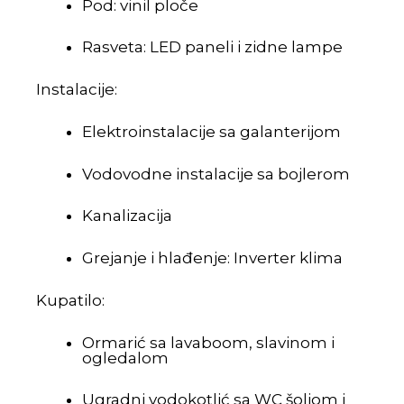
Pod: vinil ploče
Rasveta: LED paneli i zidne lampe
Instalacije:
Elektroinstalacije sa galanterijom
Vodovodne instalacije sa bojlerom
Kanalizacija
Grejanje i hlađenje: Inverter klima
Kupatilo:
Ormarić sa lavaboom, slavinom i
ogledalom
Ugradni vodokotlić sa WC šoljom i