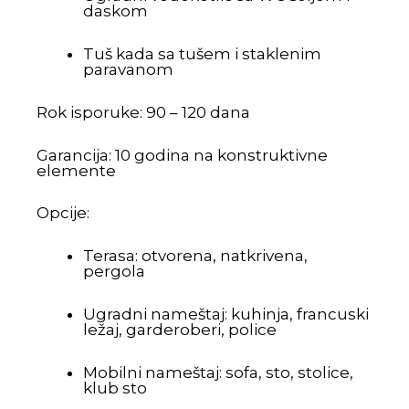
daskom
Tuš kada sa tušem i staklenim
paravanom
Rok isporuke: 90 – 120 dana
Garancija: 10 godina na konstruktivne
elemente
Opcije:
Terasa: otvorena, natkrivena,
pergola
Ugradni nameštaj: kuhinja, francuski
ležaj, garderoberi, police
Mobilni nameštaj: sofa, sto, stolice,
klub sto