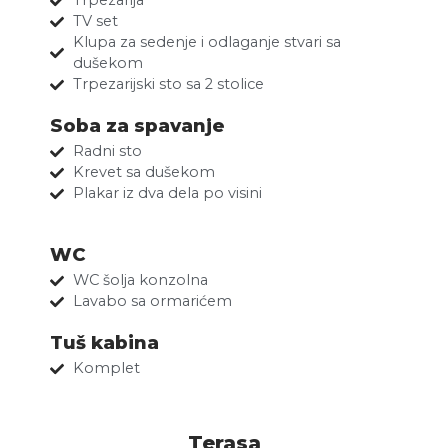
Trpezarija
TV set
Klupa za sedenje i odlaganje stvari sa
dušekom
Trpezarijski sto sa 2 stolice
Soba za spavanje
Radni sto
Krevet sa dušekom
Plakar iz dva dela po visini
WC
WC šolja konzolna
Lavabo sa ormarićem
Tuš kabina
Komplet
Terasa