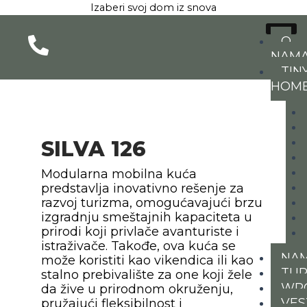
Pređi
Izaberi svoj dom iz snova
na
sadržaj
O
NAM
TIN
HOM
SILVA 126
Modularna mobilna kuća
predstavlja inovativno rešenje za
razvoj turizma, omogućavajući brzu
izgradnju smeštajnih kapaciteta u
prirodi koji privlače avanturiste i
istraživače. Takođe, ova kuća se
NAM
može koristiti kao vikendica ili kao
TUR
stalno prebivalište za one koji žele
WP
da žive u prirodnom okruženju,
VES
pružajući fleksibilnost i