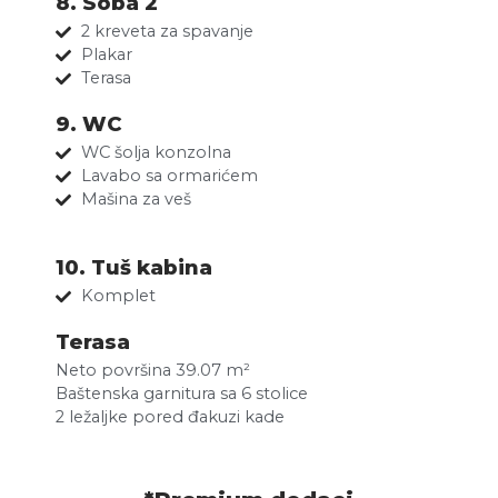
8. Soba 2
2 kreveta za spavanje
Plakar
Terasa
9. WC
WC šolja konzolna
Lavabo sa ormarićem
Mašina za veš
10. Tuš kabina
Komplet
Terasa
Neto površina 39.07 m²
Baštenska garnitura sa 6 stolice
2 ležaljke pored đakuzi kade