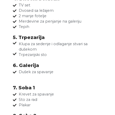
TV set
Dvosed sa ležajem
2 manje fotelje
Merdevine za penjanje na galeriju
Tepih
5. Trpezarija
Klupa za sedenje i odlaganje stvari sa
dušekom
Trpezarijski sto
6. Galerija
Dušek za spavanje
7. Soba 1
Krevet za spavanje
Sto za rad
Plakar