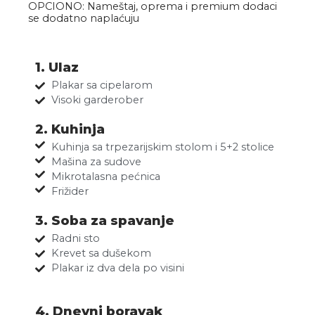
OPCIONO: Nameštaj, oprema i premium dodaci
se dodatno naplaćuju
1. Ulaz
Plakar sa cipelarom
Visoki garderober
2. Kuhinja
Kuhinja sa trpezarijskim stolom i 5+2 stolice
Mašina za sudove
Mikrotalasna pećnica
Frižider
3. Soba za spavanje
Radni sto
Krevet sa dušekom
Plakar iz dva dela po visini
4. Dnevni boravak