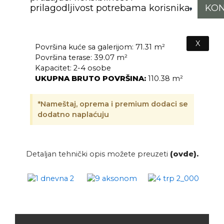
prilagodljivost potrebama korisnika.
KON
X
Površina kuće sa galerijom: 71.31 m²
Površina terase: 39.07 m²
Kapacitet: 2-4 osobe
UKUPNA BRUTO POVRŠINA:
110.38 m²
*Nameštaj, oprema i premium dodaci se
dodatno naplaćuju
Detaljan tehnički opis možete preuzeti
(ovde).