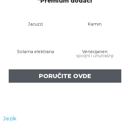
*Premium dodaci
Jacuzzi
Kamin
Solarna elektrana
Venecijaneri
spoljni i unutrašnji
PORUČITE OVDE
Jezik