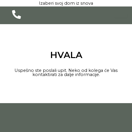
Pređi
Izaberi svoj dom iz snova
na
sadržaj
HVALA
Uspešno ste poslali upit. Neko od kolega će Vas
kontaktirati za dalje informacije.